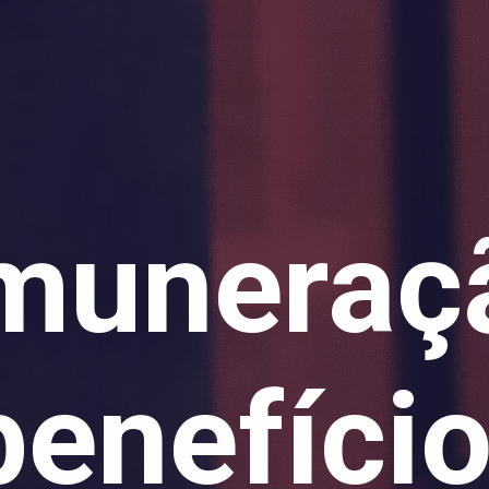
muneraç
benefíci