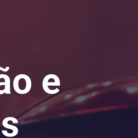
ão e
os