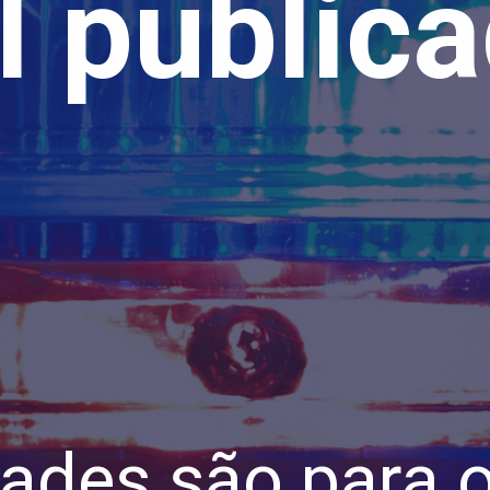
l public
ades são para o