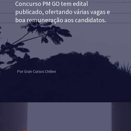
Concurso PM GO tem edital 
publicado, ofertando várias vagas e 
boa remuneração aos candidatos.  
Por Gran Cursos Online