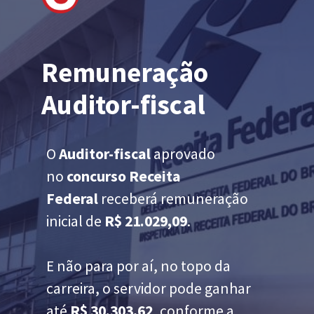
Remuneração
Auditor-fiscal
O
Auditor-fiscal
aprovado
no
concurso Receita
Federal
receberá remuneração
inicial de
R$ 21.029,09
.
E não para por aí, no topo da
carreira, o servidor pode ganhar
até
R$ 30.303,62
, conforme a