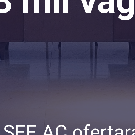
 mil vag
SEE AC ofertar