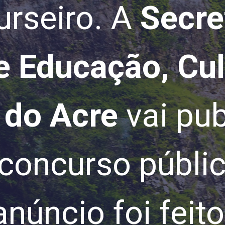
urseiro. A
Secre
e Educação, Cul
 do Acre
vai pub
 concurso públi
anúncio foi feit