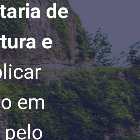
taria de
tura e
licar
co em
o pelo