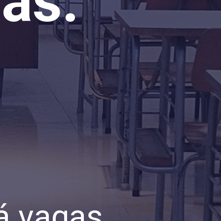
as.
á vagas