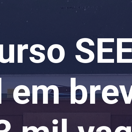
urso SEE
l em bre