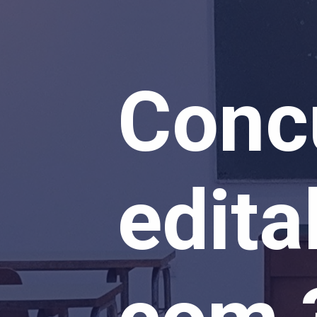
Conc
edita