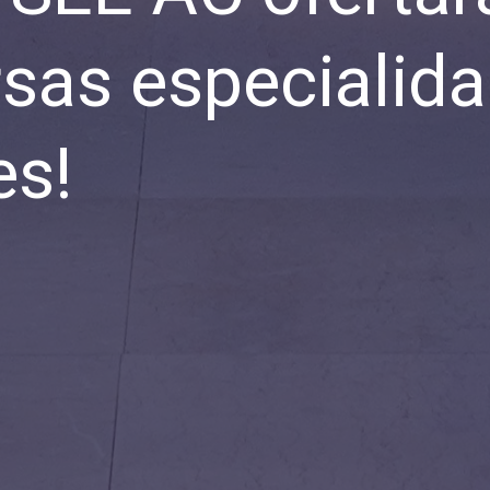
rsas especialida
es!