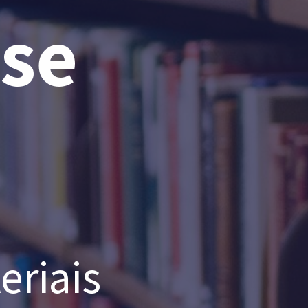
sse
eriais