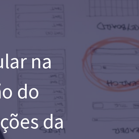
lar na
ão do
ações da