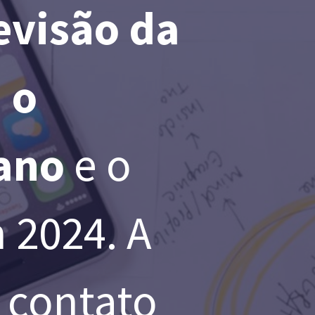
evisão da
 o
ano
e o
 2024. A
 contato