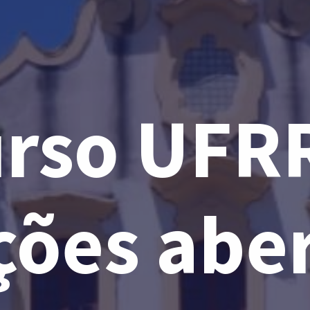
rso UFR
ções abe