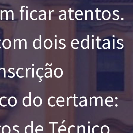
m ficar atentos.
om dois editais
nscrição
rico do certame:
gos de Técnico