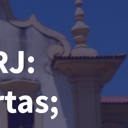
RJ:
rtas;