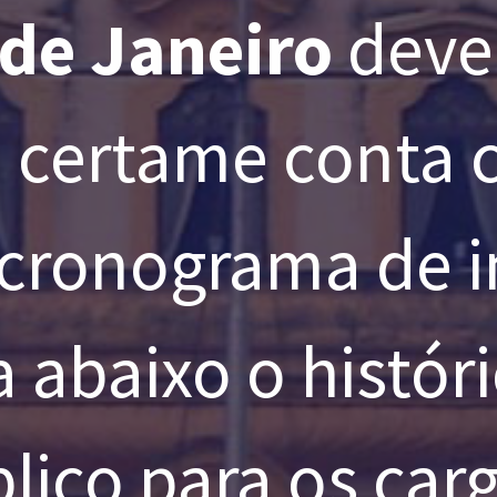
 de Janeiro
deve
 certame conta c
 cronograma de i
ja abaixo o histó
lico para os car