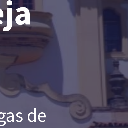
eja
gas de