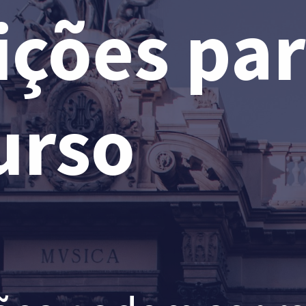
ições par
urso