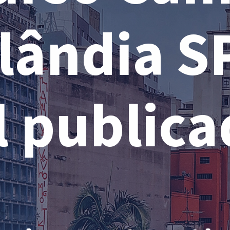
lândia SP
l public