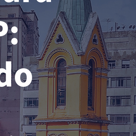
: 
ado