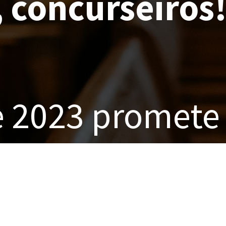
 concurseiros
 2023 promete
 para os tribun
aís.