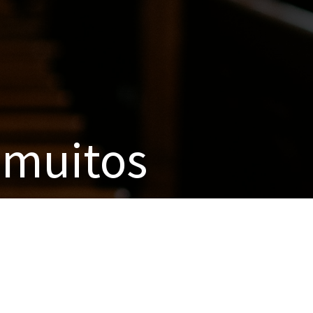
!
 muitos
ais de