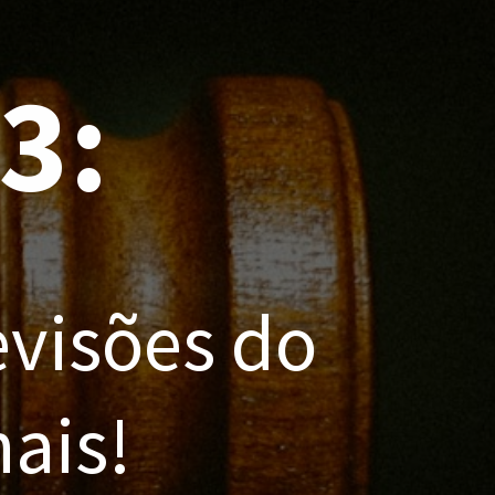
23:
visões do
nais!