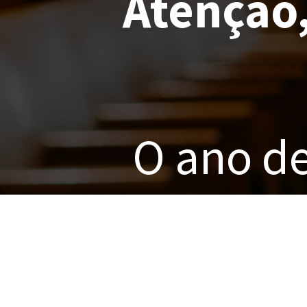
Atenção,
O ano de
certames
todo o p