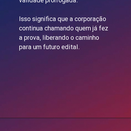
validade prorrogada.
Isso significa que a corporação
continua chamando quem já fez
a prova, liberando o caminho
para um futuro edital.
Opening
https://blog.grancursosonline.com.br/concurso-policia-civil-rj/?utm_source=webstory&utm_medium=organic&utm_campaign=preparatorios