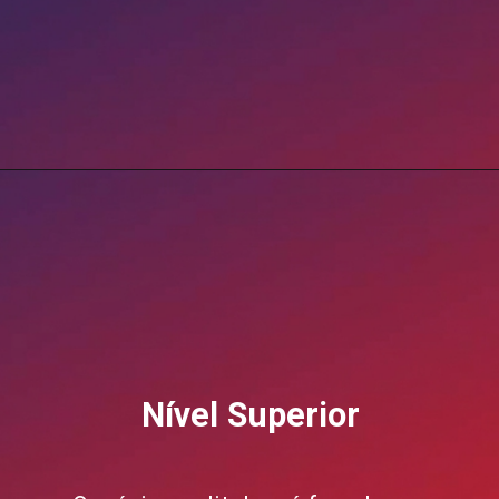
Opening
https://blog.grancursosonline.com.br/concurso-policia-civil-rj/?utm_source=webstory&utm_medium=organic&utm_campaign=preparatorios
Nível Superior