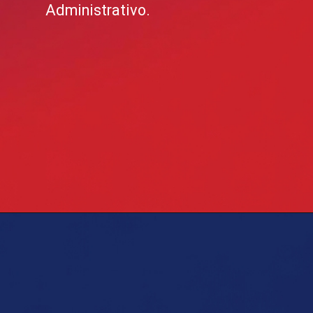
Administrativo.
Opening
https://blog.grancursosonline.com.br/concurso-policia-civil-rj/?utm_source=webstory&utm_medium=organic&utm_campaign=preparatorios