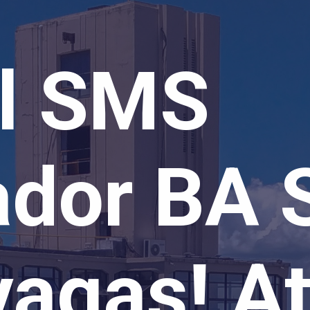
al SMS
ador BA 
vagas! A