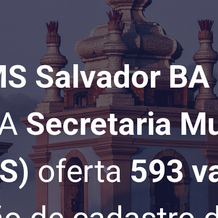
MS Salvador BA
 A
Secretaria Mu
MS)
oferta
593 v