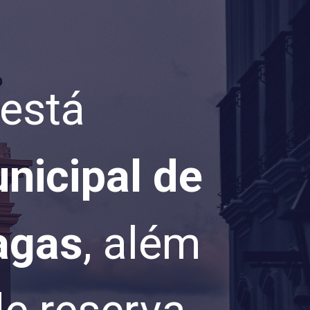
está
nicipal de
agas
, além