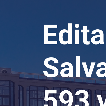
Edit
Salv
593 