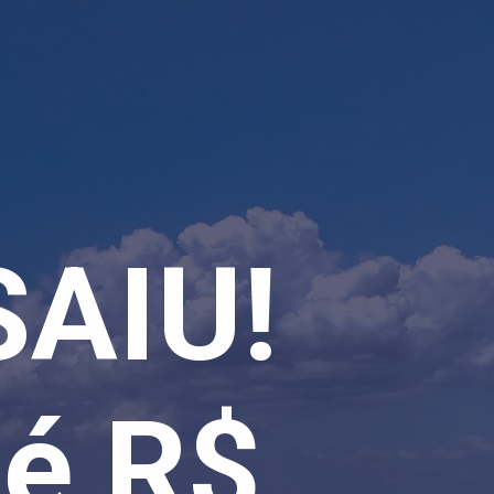
SAIU!
té R$