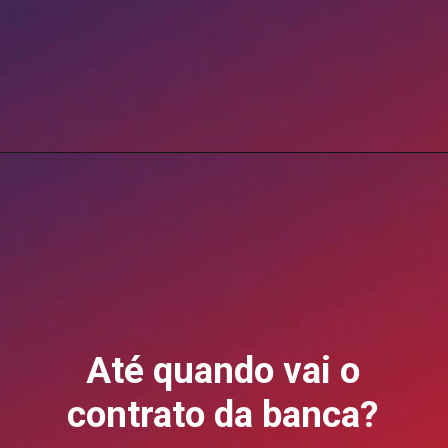
Opening
https://blog.grancursosonline.com.br/concurso-emater-mg-banca-definida-2026/?utm_source=webstory&utm_medium=organic&utm_campaign=preparatorios
Até quando vai o
contrato da banca?