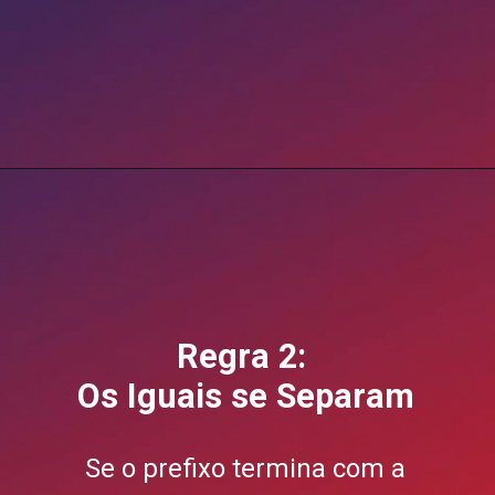
Opening
https://questoes.grancursosonline.com.br/questoes-de-concursos/lingua-portuguesa-hifen-403616/?utm_source=webstory&utm_medium=organic&utm_campaign=preparatorios
Regra 2:
Os Iguais se Separam
Se o prefixo termina com a