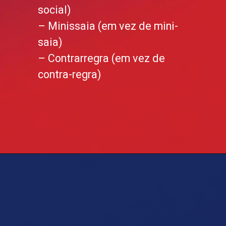
social)
– Minissaia (em vez de mini-
saia)
– Contrarregra (em vez de
contra-regra)
Opening
https://questoes.grancursosonline.com.br/questoes-de-concursos/lingua-portuguesa-hifen-403616/?utm_source=webstory&utm_medium=organic&utm_campaign=preparatorios