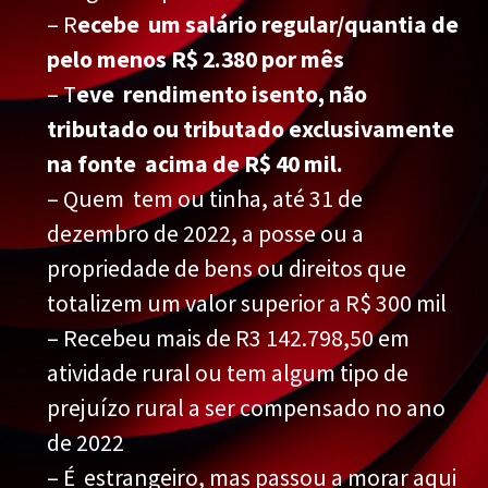
– R
ecebe um salário regular/quantia de
pelo menos R$ 2.380 por mês
– T
eve rendimento isento, não
tributado ou tributado exclusivamente
na fonte acima de R$ 40 mil.
– Quem tem ou tinha, até 31 de
dezembro de 2022, a posse ou a
propriedade de bens ou direitos que
totalizem um valor superior a R$ 300 mil
– Recebeu mais de R3 142.798,50 em
atividade rural ou tem algum tipo de
prejuízo rural a ser compensado no ano
de 2022
– É estrangeiro, mas passou a morar aqui