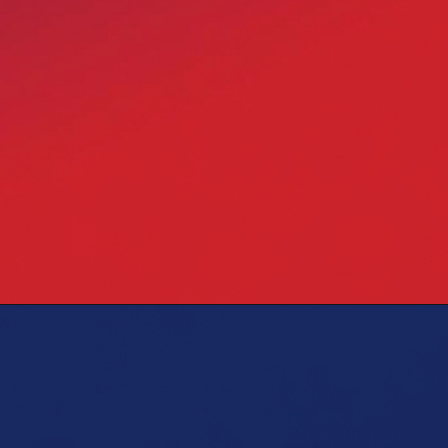
Opening
https://blog.grancursosonline.com.br/exame-oab-47-inscricoes-abertas/?utm_source=webstory&utm_medium=organic&utm_campaign=preparatorios