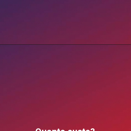
Opening
https://blog.grancursosonline.com.br/exame-oab-47-inscricoes-abertas/?utm_source=webstory&utm_medium=organic&utm_campaign=preparatorios