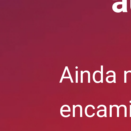
a
Ainda 
encami