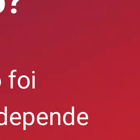
o?
 foi
depende