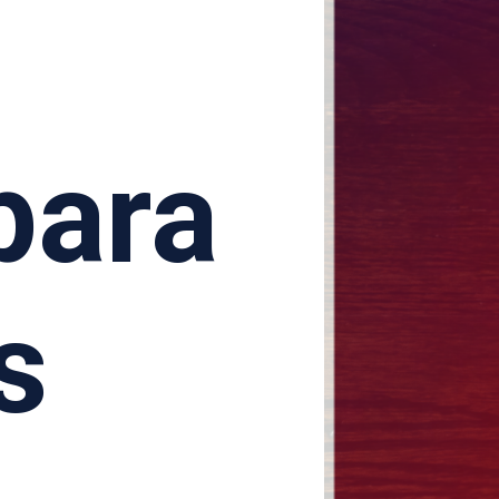
para
s