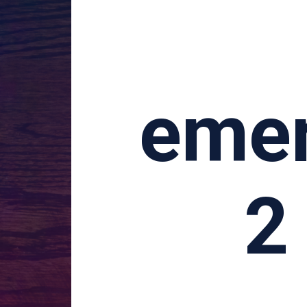
emer
2