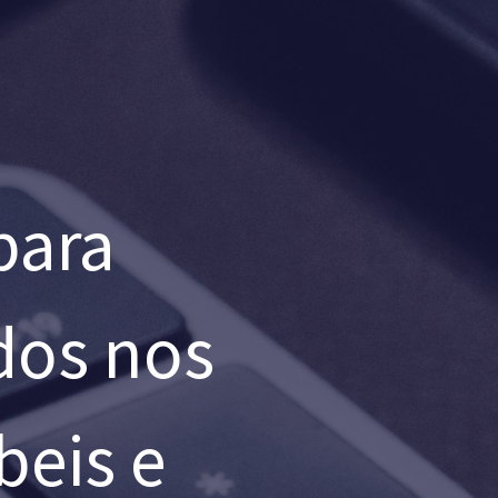
para
dos nos
beis e