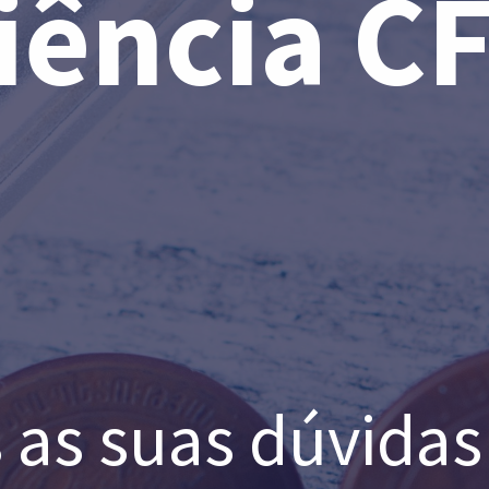
iência C
s as suas dúvidas