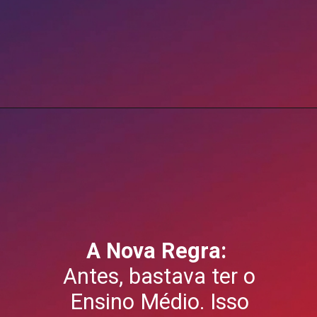
Opening
https://blog.grancursosonline.com.br/concurso-tjdft/?utm_source=webstory&utm_medium=organic&utm_campaign=preparatorios
A Nova Regra:
Antes, bastava ter o
Ensino Médio. Isso