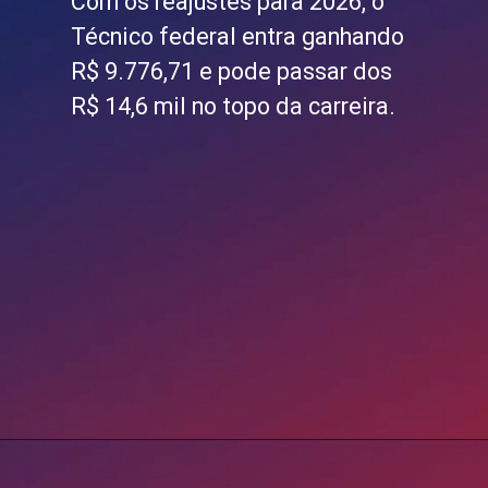
Com os reajustes para 2026, o
Técnico federal entra ganhando
R$ 9.776,71 e pode passar dos
R$ 14,6 mil no topo da carreira.
Opening
https://blog.grancursosonline.com.br/concurso-tjdft/?utm_source=webstory&utm_medium=organic&utm_campaign=preparatorios