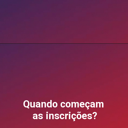
Opening
https://blog.grancursosonline.com.br/concurso-policia-penal-rn-edital-publicado-2026/?utm_source=webstory&utm_medium=organic&utm_campaign=preparatorios
Quando começam
as inscrições?