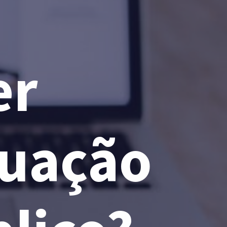
r 
uação 