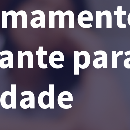
emamente
ante para
edade