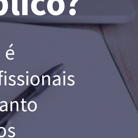
lico? 
é 
issionais 
anto 
s 