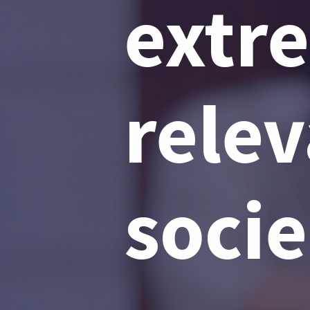
extr
relev
soci