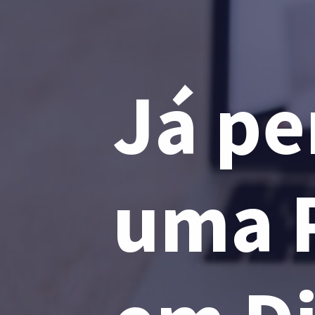
Já pe
uma P