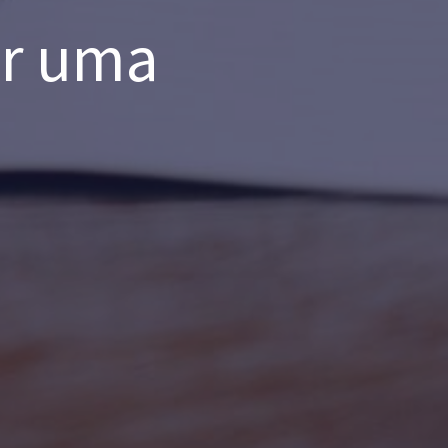
r uma 
 