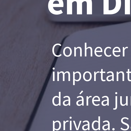
em Di
Conhecer o
importante
da área ju
privada. S