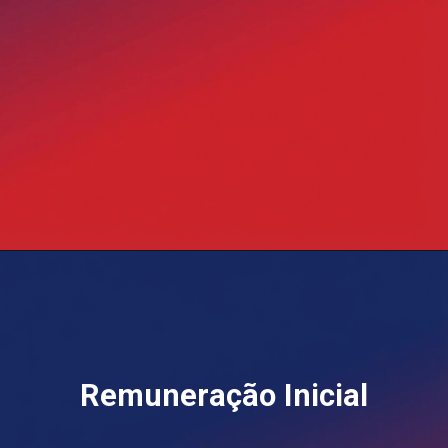
Opening
https://blog.grancursosonline.com.br/concurso-banco-do-brasil-reajuste-beneficios-2026/
Remuneração Inicial