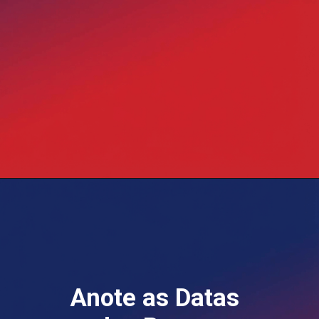
Opening
https://blog.grancursosonline.com.br/concurso-sefaz-sp-prova-objetiva/
Anote as Datas