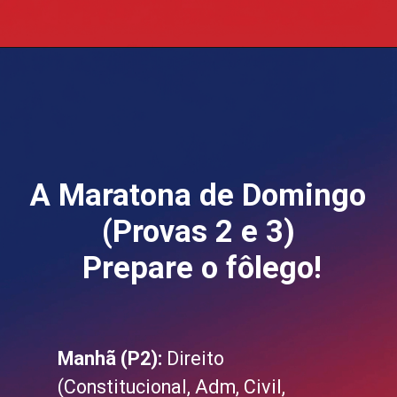
Opening
https://blog.grancursosonline.com.br/concurso-sefaz-sp-prova-objetiva/
A Maratona de Domingo
(Provas 2 e 3)
Prepare o fôlego!
Manhã (P2):
Direito
(Constitucional, Adm, Civil,