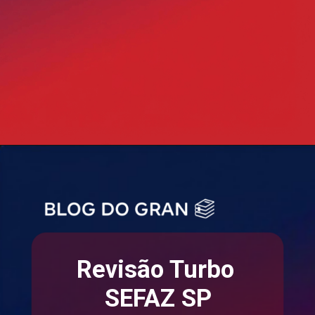
Opening
https://blog.grancursosonline.com.br/concurso-sefaz-sp-prova-objetiva/
Revisão Turbo
SEFAZ SP