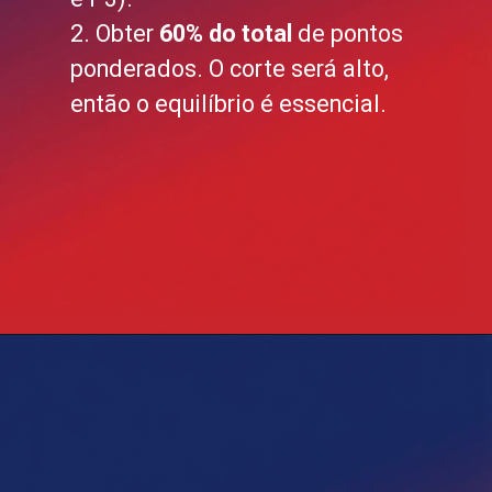
2. Obter
60% do total
de pontos
ponderados. O corte será alto,
então o equilíbrio é essencial.
Opening
https://blog.grancursosonline.com.br/concurso-sefaz-sp-prova-objetiva/