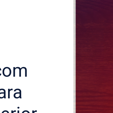
 com
ara