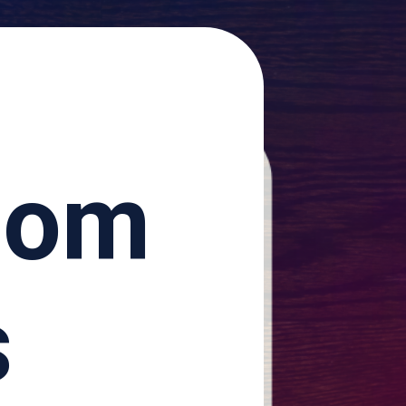
com
s