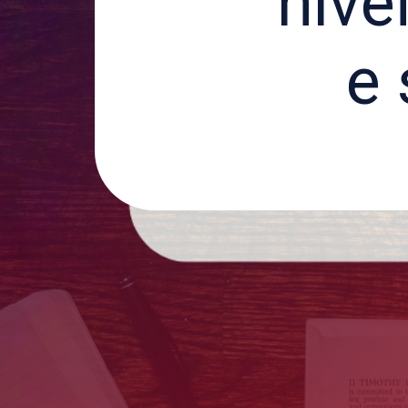
níve
e 