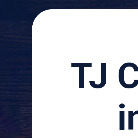
TJ 
i