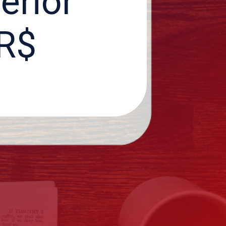
erior
 R$