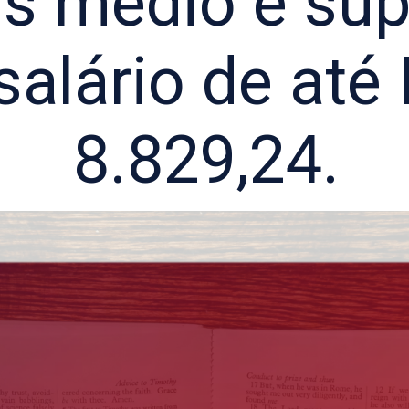
is médio e sup
salário de até
8.829,24.