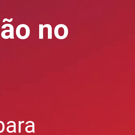
tão no
para