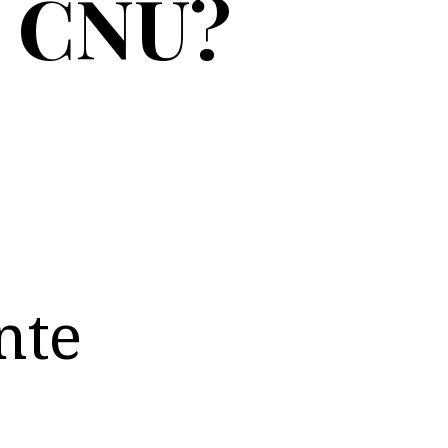
o CNU?
nte