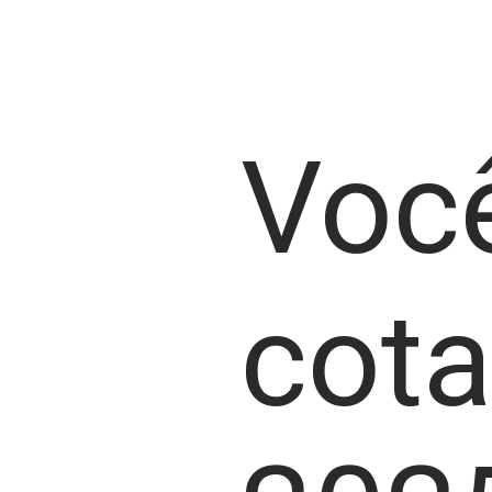
Você
cot