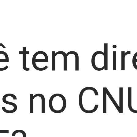
 tem dir
as no CN