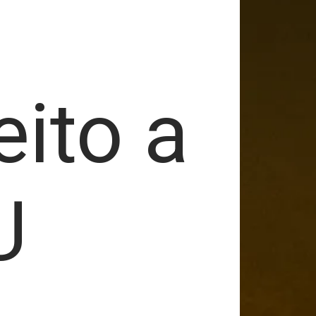
eito a
U