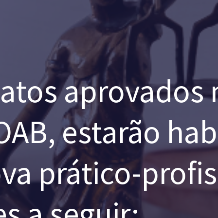
atos aprovados n
OAB, estarão hab
va prático-profis
s a seguir: