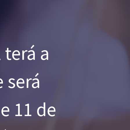
 terá a
e será
de 11 de