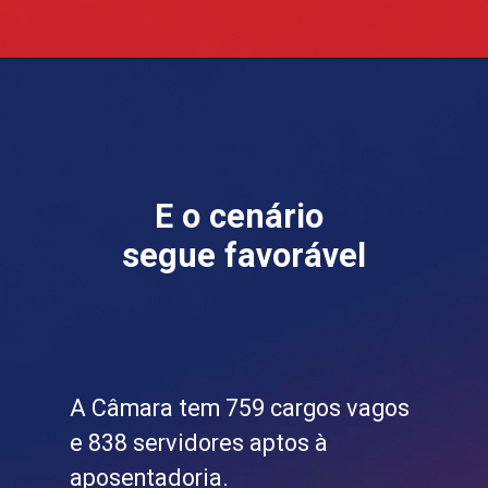
Opening
https://blog.grancursosonline.com.br/concurso-camara-dos-deputados/
E o cenário
segue favorável
A Câmara tem 759 cargos vagos
e 838 servidores aptos à
aposentadoria.