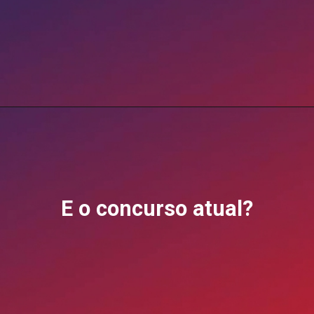
Opening
https://blog.grancursosonline.com.br/concurso-camara-dos-deputados/?utm_source=webstory&utm_medium=organic&utm_campaign=preparatorios
E o concurso atual?