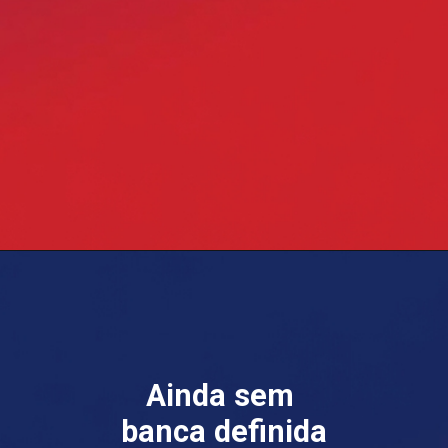
Opening
https://blog.grancursosonline.com.br/concurso-camara-dos-deputados/
Ainda sem
banca definida