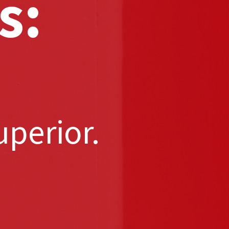
s:
uperior.