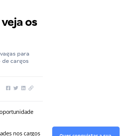
os Deputados
››
Concurso Câmara dos Deputados: veja os cargos vagos (2026)
veja os
vagas para
o de cargos
 oportunidade
dades nos cargos
Quer conquistar a sua