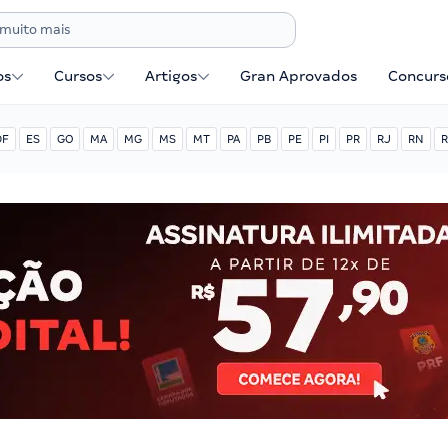
os
Cursos
Artigos
Gran Aprovados
Concurse
DF
ES
GO
MA
MG
MS
MT
PA
PB
PE
PI
PR
RJ
RN
R