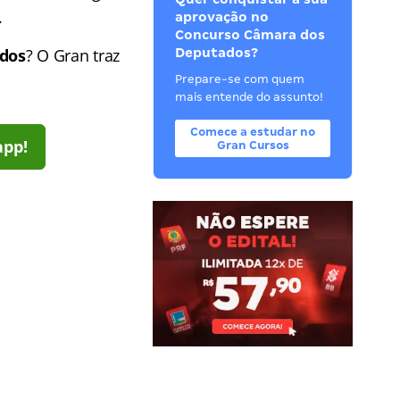
.
aprovação no
Concurso Câmara dos
ados
? O Gran traz
Deputados?
Prepare-se com quem
mais entende do assunto!
Comece a estudar no
app!
Gran Cursos