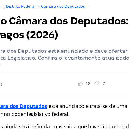
››
Distrito Federal
››
Câmara dos Deputados
››
Concurso Câmara d
o Câmara dos Deputados: 
vagos (2026)
a dos Deputados está anunciado e deve ofertar 
sta Legislativo. Confira o levantamento atualizad
!
22
0
26
ara dos Deputados
está anunciado e trata-se de uma
r no poder legislativo federal.
as ainda será definida, mas saiba que haverá oportuni