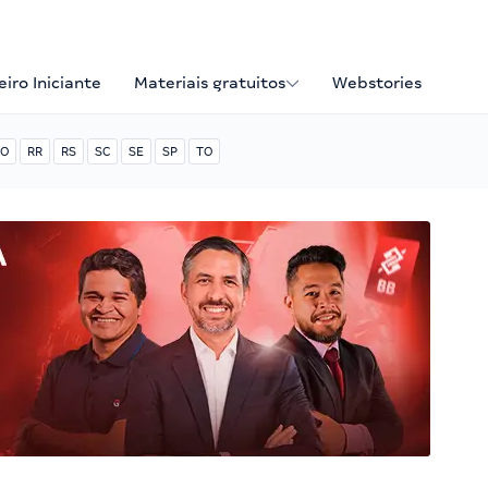
iro Iniciante
Materiais gratuitos
Webstories
O
RR
RS
SC
SE
SP
TO