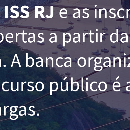
 ISS RJ
e as insc
bertas a partir d
ra. A banca organ
curso público é
argas.