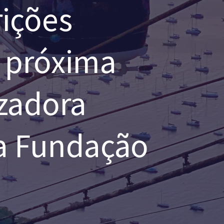
rições
a próxima
izadora
 a Fundação