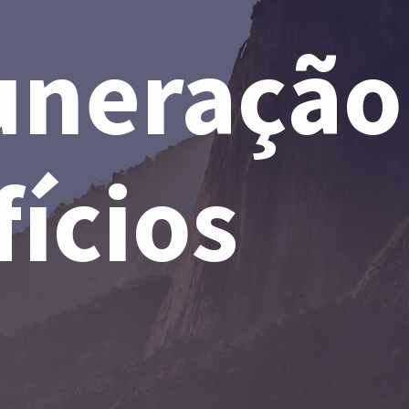
neração
ícios