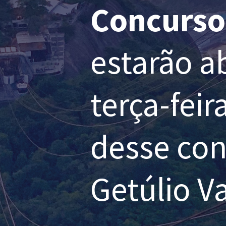
Concurso
estarão a
terça-fei
desse con
Getúlio V