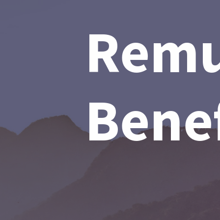
Remu
Benef