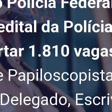
Polícia Federal
dital da Políci
rtar 1.810 vaga
 Papiloscopista
 Delegado, Escr