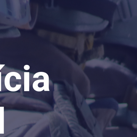
cia
l