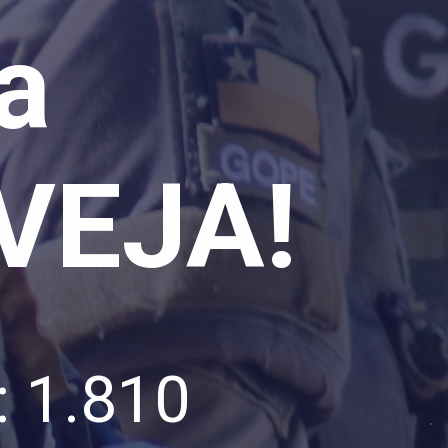
a
 VEJA!
: 1.810