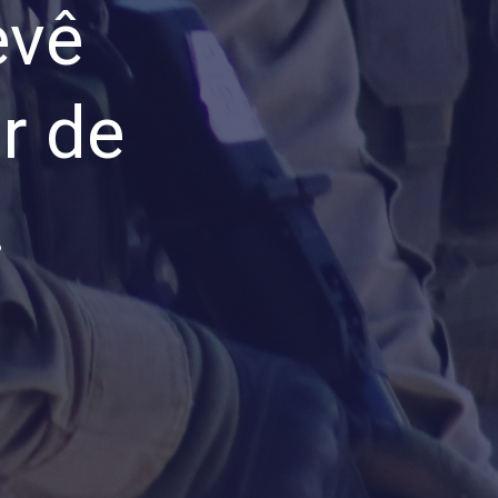
evê
ir de
!