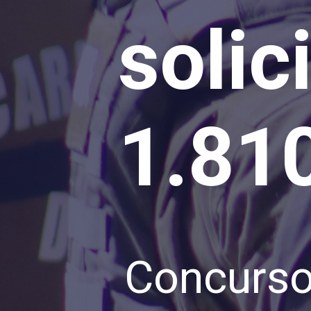
solic
1.81
Concurso 