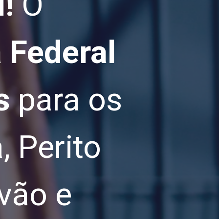
!
O
a Federal
s
para os
, Perito
ivão e