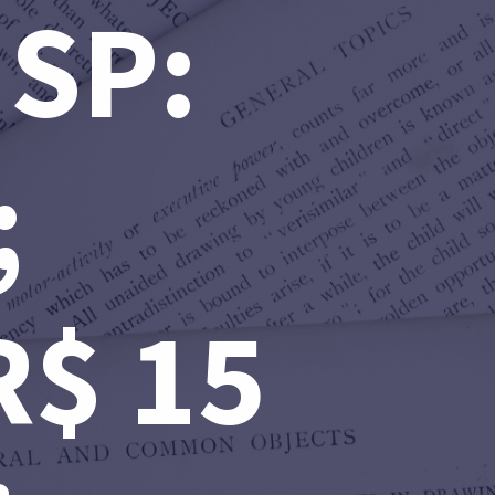
 SP:
;
 R$ 15