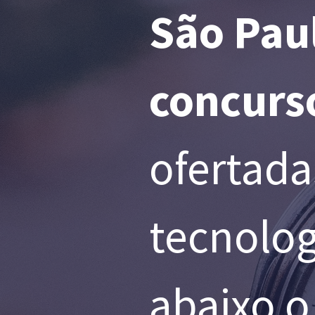
São Paul
concurs
ofertada
tecnolog
abaixo o