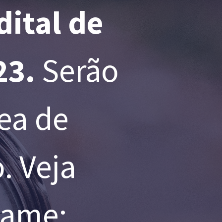
dital de
23.
Serão
rea de
. Veja
tame: