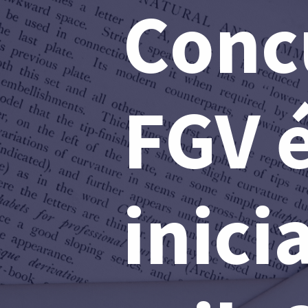
Conc
FGV é
inici