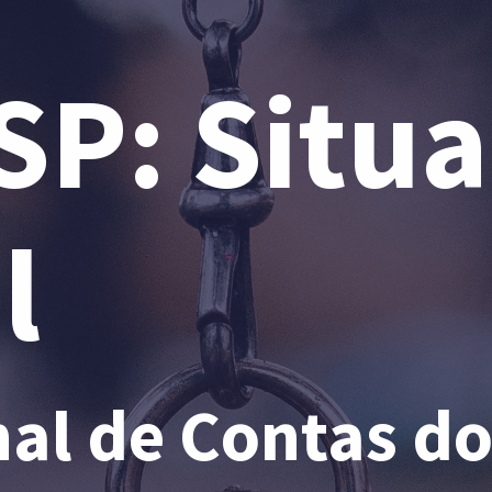
SP: Situ
l
nal de Contas do