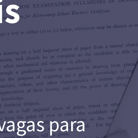
is
vagas para