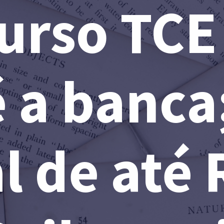
urso TCE
 a banca
al de até