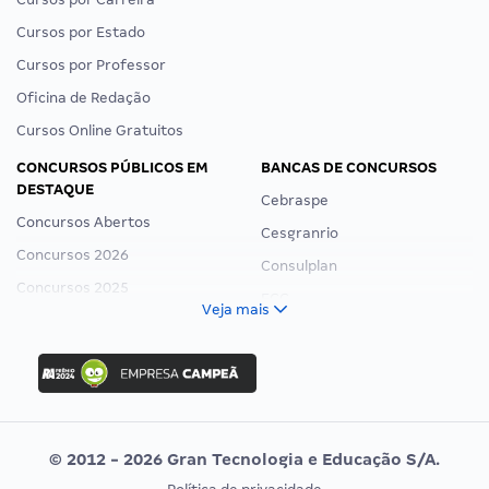
Cursos por Estado
Cursos por Professor
Oficina de Redação
Cursos Online Gratuitos
CONCURSOS PÚBLICOS EM
BANCAS DE CONCURSOS
DESTAQUE
Cebraspe
Concursos Abertos
Cesgranrio
Concursos 2026
Consulplan
Concursos 2025
FCC
Veja mais
Concurso Nacional Unificado
FGV
Concurso Ibama
Idecan
Concurso MPU
Selecon
Editais publicados
Uniase
© 2012 - 2026 Gran Tecnologia e Educação S/A.
Vunesp