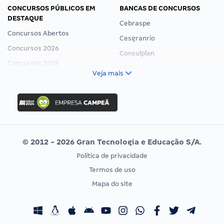
CONCURSOS PÚBLICOS EM
BANCAS DE CONCURSOS
DESTAQUE
Cebraspe
Concursos Abertos
Cesgranrio
Concursos 2026
Consulplan
Concursos 2025
FCC
Veja mais
Concurso Nacional Unificado
FGV
Concurso Ibama
Idecan
Concurso MPU
Selecon
Editais publicados
Uniase
© 2012 - 2026 Gran Tecnologia e Educação S/A.
Vunesp
Política de privacidade
CONCURSOS POR PROFISSÃO
EXAME DE ORDEM
Termos de uso
Concursos Administrativos
OAB
Mapa do site
Concursos Educação
Prova OAB
Concursos Fiscais
Calendário OAB
Concursos Jurídicos
Questões OAB