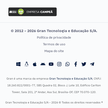
Concurso Nacional Unificado
FGV
Concurso Ibama
Idecan
Concurso MPU
Selecon
Editais publicados
Uniase
© 2012 - 2026 Gran Tecnologia e Educação S/A.
Vunesp
Política de privacidade
CONCURSOS POR PROFISSÃO
EXAME DE ORDEM
Termos de uso
Concursos Administrativos
OAB
Mapa do site
Concursos Educação
Prova OAB
Concursos Fiscais
Calendário OAB
Concursos Jurídicos
Questões OAB
Concursos Militares
Recursos OAB
Gran é uma marca da empresa
Gran Tecnologia e Educação S/A
, CNPJ:
Concursos Policiais
Exame de Ordem
18.260.822/0001-77, SBS Quadra 02, Bloco J, Lote 10, Edifício Carlton
Concursos Saúde
Tower, Sala 201, 2º Andar, Asa Sul, Brasília-DF, CEP 70.070-120.
Concursos Tribunais
Gran Tecnologia e Educação S/A - 2026 © Todos os direitos reservados ®
Residência Multiprofissional