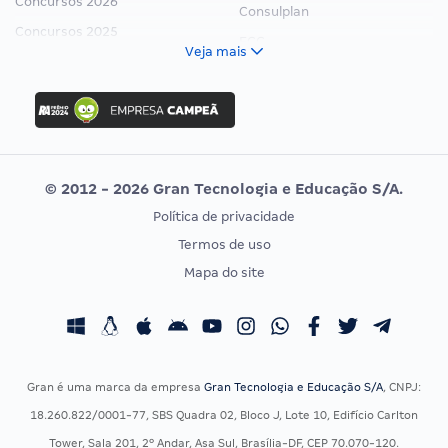
Concursos 2026
Consulplan
Concursos 2025
FCC
Veja mais
Concurso Nacional Unificado
FGV
Concurso Ibama
Idecan
Concurso MPU
Selecon
Editais publicados
Uniase
© 2012 - 2026 Gran Tecnologia e Educação S/A.
Vunesp
Política de privacidade
CONCURSOS POR PROFISSÃO
EXAME DE ORDEM
Termos de uso
Concursos Administrativos
OAB
Mapa do site
Concursos Educação
Prova OAB
Concursos Fiscais
Calendário OAB
Concursos Jurídicos
Questões OAB
Concursos Militares
Recursos OAB
Gran é uma marca da empresa
Gran Tecnologia e Educação S/A
, CNPJ:
Concursos Policiais
Exame de Ordem
18.260.822/0001-77, SBS Quadra 02, Bloco J, Lote 10, Edifício Carlton
Concursos Saúde
Tower, Sala 201, 2º Andar, Asa Sul, Brasília-DF, CEP 70.070-120.