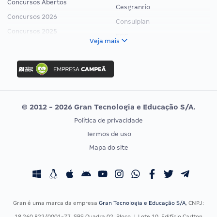
Concursos Abertos
Cesgranrio
Concursos 2026
Consulplan
Concursos 2025
FCC
Veja mais
Concurso Nacional Unificado
FGV
Concurso Ibama
Idecan
Concurso MPU
Selecon
Editais publicados
Uniase
© 2012 - 2026 Gran Tecnologia e Educação S/A.
Vunesp
Política de privacidade
CONCURSOS POR PROFISSÃO
EXAME DE ORDEM
Termos de uso
Concursos Administrativos
OAB
Mapa do site
Concursos Educação
Prova OAB
Concursos Fiscais
Calendário OAB
Concursos Jurídicos
Questões OAB
Concursos Militares
Recursos OAB
Gran é uma marca da empresa
Gran Tecnologia e Educação S/A
, CNPJ:
Concursos Policiais
Exame de Ordem
18.260.822/0001-77, SBS Quadra 02, Bloco J, Lote 10, Edifício Carlton