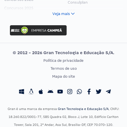
Consulplan
Concursos 2025
FCC
Veja mais
Concurso Nacional Unificado
FGV
Concurso Ibama
Idecan
Concurso MPU
Selecon
Editais publicados
Uniase
© 2012 - 2026 Gran Tecnologia e Educação S/A.
Vunesp
Política de privacidade
CONCURSOS POR PROFISSÃO
EXAME DE ORDEM
Termos de uso
Concursos Administrativos
OAB
Mapa do site
Concursos Educação
Prova OAB
Concursos Fiscais
Calendário OAB
Concursos Jurídicos
Questões OAB
Concursos Militares
Recursos OAB
Gran é uma marca da empresa
Gran Tecnologia e Educação S/A
, CNPJ:
Concursos Policiais
Exame de Ordem
18.260.822/0001-77, SBS Quadra 02, Bloco J, Lote 10, Edifício Carlton
Concursos Saúde
Tower, Sala 201, 2º Andar, Asa Sul, Brasília-DF, CEP 70.070-120.