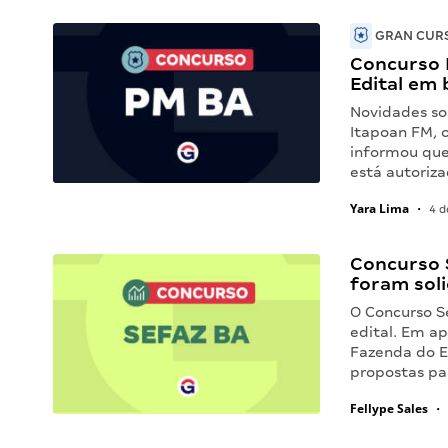
GRAN CURS
Concurso 
Edital em 
Novidades so
Itapoan FM, 
informou que 
está autoriz
Yara Lima
•
4 d
Concurso 
foram soli
O Concurso S
edital. Em ap
Fazenda do Es
propostas pa
Fellype Sales
•