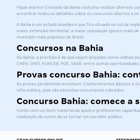
Fique atento! O estado da Bahia costuma realizar diversos co
encontrar todos os detalhes sobre os
concursos abertos
e os
A Bahia é um estado brasileiro que fica situado no sul da reg
maior extensão territorial, a maior população (pouco mais de 
município mais populoso do Brasil.
Concursos na Bahia
Na Bahia, a previsão é de que sejam lançados novos editais par
CNEN, DNIT, FUNCEB, PGE, SAEB, entre outras oportunidades.
Provas concurso Bahia: co
As provas geralmente envolvem: Conhecimentos Básicos e Esp
Informática, pois são assuntos comumente cobrados.
Concurso Bahia: comece a s
Conte com um bom material de apoio e professores capacitado
realização do sonho de se tornar um servidor público.