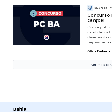
GRAN CURS
Concurso P
cargos!
Com a public
candidatos b
deveres das 
papéis bem d
Olivia Furlan
•
ver mais co
Bahia