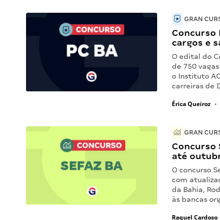
GRAN CURS
Concurso P
cargos e s
O edital do C
de 750 vagas 
o Instituto A
carreiras de
Érica Queiroz
•
GRAN CURS
Concurso 
até outub
O concurso S
com atualiza
da Bahia, Rod
às bancas org
Raquel Cardoso