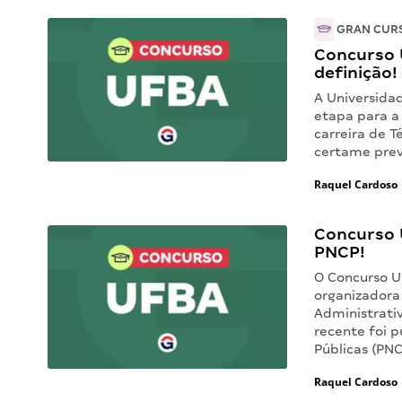
GRAN CUR
Concurso 
definição!
A Universida
etapa para a
carreira de 
certame prev
Raquel Cardoso
Concurso 
PNCP!
O Concurso U
organizadora
Administrati
recente foi p
Públicas (PN
Raquel Cardoso