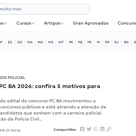
os
Cursos
Artigos
Gran Aprovados
Concurse
DF
ES
GO
MA
MG
MS
MT
PA
PB
PE
PI
PR
RJ
RN
R
OS POLICIAL
PC BA 2026: confira 5 motivos para
!
 do edital do concurso PC BA movimentou o
concursos públicos e está atraindo a atenção de
andidatos que sonham com a carreira policial.
ção da Polícia Civil…
Compartilhe:
Há 14 horas