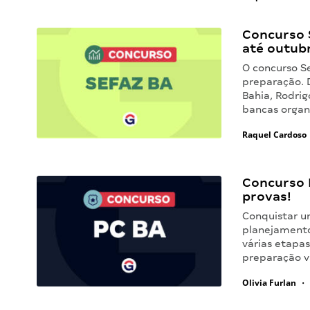
Concurso S
até outub
O concurso S
preparação. 
Bahia, Rodrig
bancas organi
Raquel Cardoso
Concurso 
provas!
Conquistar u
planejamento
várias etapas 
preparação v
Olivia Furlan
•