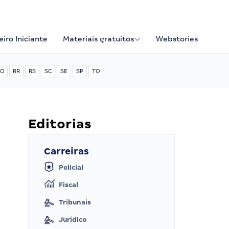
iro Iniciante
Materiais gratuitos
Webstories
O
RR
RS
SC
SE
SP
TO
Editorias
Carreiras
Policial
Fiscal
Tribunais
Jurídico