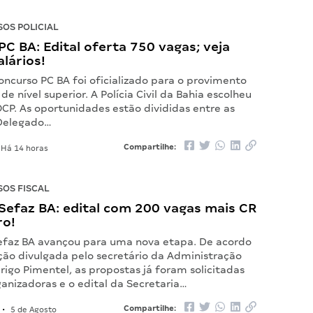
OS POLICIAL
C BA: Edital oferta 750 vagas; veja
alários!
oncurso PC BA foi oficializado para o provimento
de nível superior. A Polícia Civil da Bahia escolheu
OCP. As oportunidades estão divididas entre as
 Delegado…
Compartilhe:
Há 14 horas
OS FISCAL
Sefaz BA: edital com 200 vagas mais CR
ro!
efaz BA avançou para uma nova etapa. De acordo
ção divulgada pelo secretário da Administração
rigo Pimentel, as propostas já foram solicitadas
anizadoras e o edital da Secretaria…
Compartilhe:
•
5 de Agosto