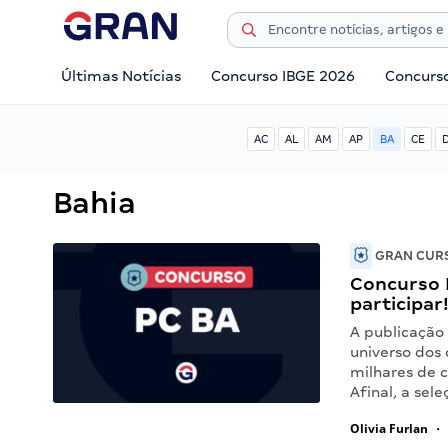
Últimas Notícias
Concurso IBGE 2026
Concurs
AC
AL
AM
AP
BA
CE
Bahia
GRAN CURS
Concurso 
participar
A publicação
universo dos 
milhares de c
Afinal, a sele
Olivia Furlan
•