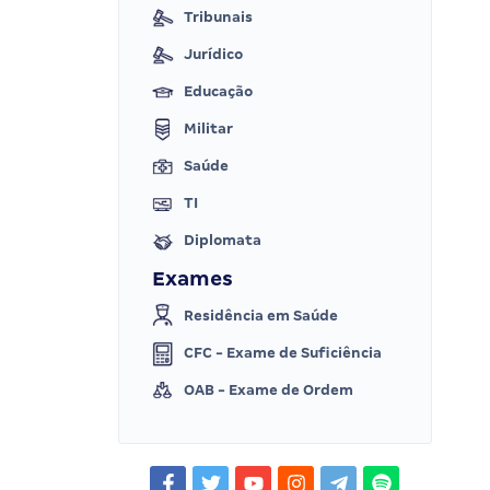
Tribunais
Jurídico
Educação
Militar
Saúde
TI
Diplomata
Exames
Residência em Saúde
CFC - Exame de Suficiência
OAB - Exame de Ordem