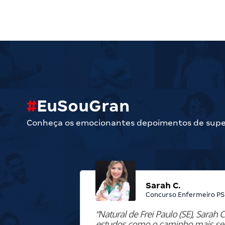
#
EuSouGran
Conheça os emocionantes depoimentos de supera
Sarah C.
Concurso Enfermeiro PS
“Natural de Frei Paulo (SE), Sarah
estudos como o caminho mais seg