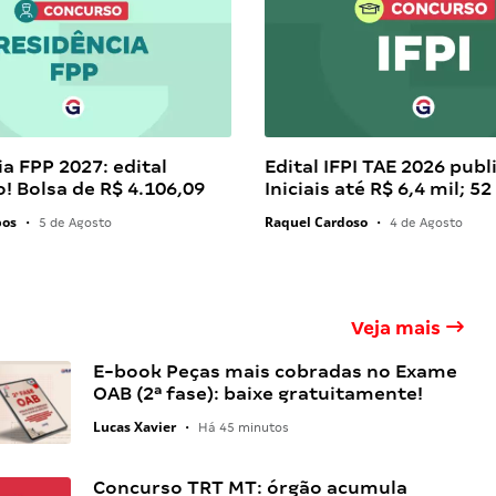
a FPP 2027: edital
Edital IFPI TAE 2026 publ
! Bolsa de R$ 4.106,09
Iniciais até R$ 6,4 mil; 52
pos
Raquel Cardoso
•
5 de Agosto
•
4 de Agosto
Veja mais
E-book Peças mais cobradas no Exame
OAB (2ª fase): baixe gratuitamente!
Lucas Xavier
•
Há 45 minutos
Concurso TRT MT: órgão acumula