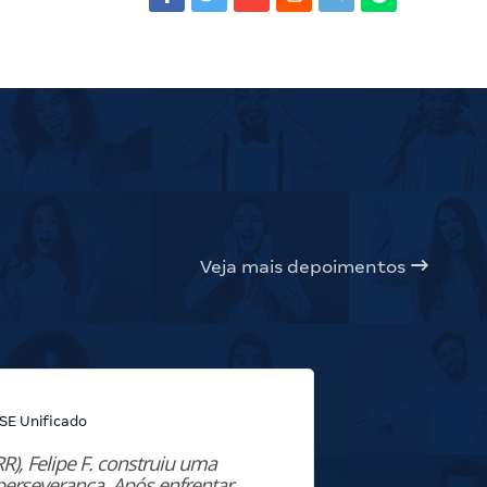
Veja mais depoimentos
SE Unificado
RR), Felipe F. construiu uma
“Natural de
perseverança. Após enfrentar
nos estudo