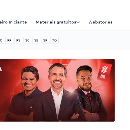
iro Iniciante
Materiais gratuitos
Webstories
O
RR
RS
SC
SE
SP
TO