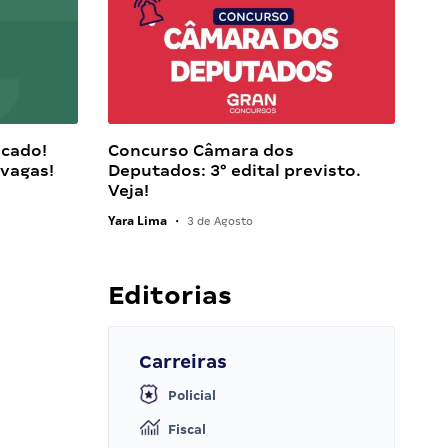
icado!
Concurso Câmara dos
 vagas!
Deputados: 3° edital previsto.
Veja!
Yara Lima
•
3 de Agosto
Editorias
Carreiras
Policial
Fiscal