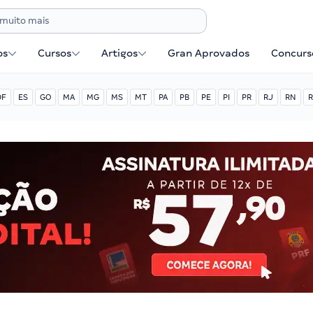
os
Cursos
Artigos
Gran Aprovados
Concurse
DF
ES
GO
MA
MG
MS
MT
PA
PB
PE
PI
PR
RJ
RN
R