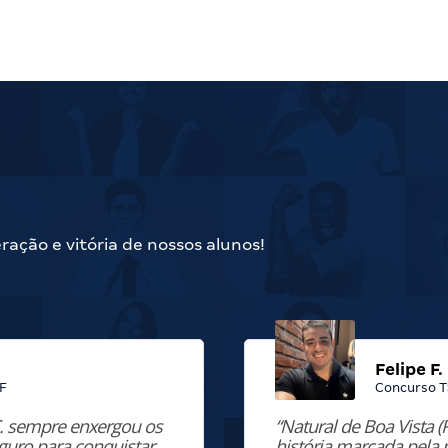
ção e vitória de nossos alunos!
Felipe F.
F
Concurso T
 C. sempre enxergou os
“Natural de Boa Vista (
uro para conquistar
história marcada pela 