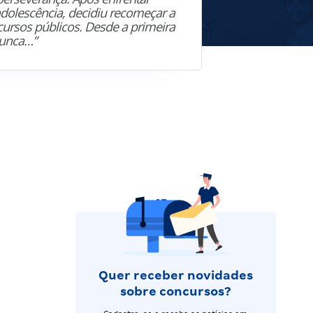
adolescência, decidiu recomeçar a
vida profis
ursos públicos. Desde a primeira
acadêmica,
nunca…”
investir…”
Quer receber novidades
sobre concursos?