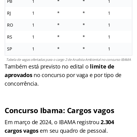
PB
1
*
*
1
RJ
1
*
*
1
RO
1
*
*
1
RS
1
*
*
1
SP
1
*
*
1
Tabela de vagas ofertadas para o cargo 2 de Analista Ambiental no concurso IBAMA
Também está previsto no edital o
limite de
aprovados
no concurso por vaga e por tipo de
concorrência.
Concurso Ibama: Cargos vagos
Em março de 2024, o IBAMA registrou
2.304
cargos vagos
em seu quadro de pessoal.