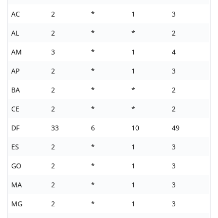
AC
2
*
1
3
AL
2
*
*
2
AM
3
*
1
4
AP
2
*
1
3
BA
2
*
*
2
CE
2
*
*
2
DF
33
6
10
49
ES
2
*
1
3
GO
2
*
1
3
MA
2
*
1
3
MG
2
*
1
3