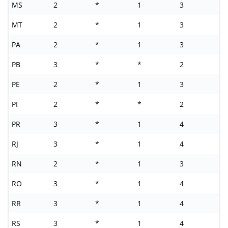
MS
2
*
1
3
MT
2
*
1
3
PA
2
*
1
3
PB
3
*
*
2
PE
2
*
1
3
PI
2
*
*
2
PR
3
*
1
4
RJ
3
*
1
4
RN
2
*
1
3
RO
3
*
1
4
RR
3
*
1
4
RS
3
*
1
4