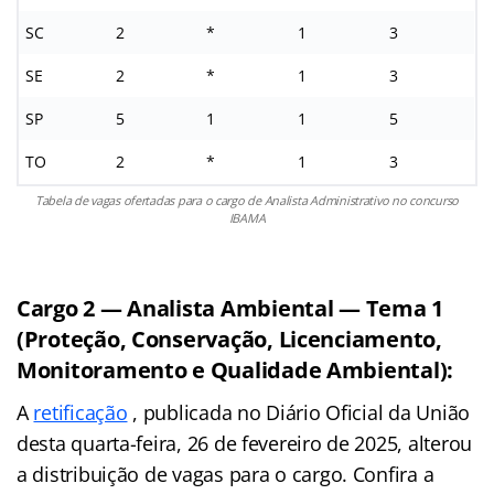
SC
2
*
1
3
SE
2
*
1
3
SP
5
1
1
5
TO
2
*
1
3
Tabela de vagas ofertadas para o cargo de Analista Administrativo no concurso
IBAMA
Cargo 2 — Analista Ambiental — Tema 1
(Proteção, Conservação, Licenciamento,
Monitoramento e Qualidade Ambiental):
A
retificação
, publicada no Diário Oficial da União
desta quarta-feira, 26 de fevereiro de 2025, alterou
a distribuição de vagas para o cargo. Confira a