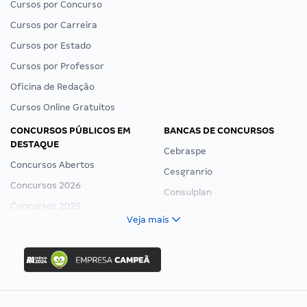
Cursos por Concurso
Cursos por Carreira
Cursos por Estado
Cursos por Professor
Oficina de Redação
Cursos Online Gratuitos
CONCURSOS PÚBLICOS EM
BANCAS DE CONCURSOS
DESTAQUE
Cebraspe
Concursos Abertos
Cesgranrio
Concursos 2026
Consulplan
Concursos 2025
FCC
Veja mais
Concurso Nacional Unificado
FGV
Concurso Ibama
Idecan
Concurso MPU
Selecon
Editais publicados
Uniase