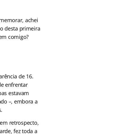
omemorar, achei
o desta primeira
 Vem comigo?
rência de 16.
e enfrentar
soas estavam
ado –, embora a
.
em retrospecto,
rde, fez toda a