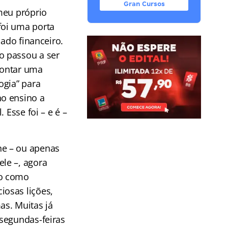
Gran Cursos
meu próprio
foi uma porta
cado financeiro.
o passou a ser
montar uma
ogia” para
no ensino a
 Esse foi – e é –
ne – ou apenas
le –, agora
do como
osas lições,
as. Muitas já
segundas-feiras