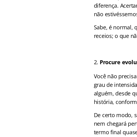
diferença. Acert
não estivéssemos
Sabe, é normal, 
receios; o que nã
Procure evol
Você não precis
grau de intensida
alguém, desde qu
história, confor
De certo modo, 
nem chegará pert
termo final quase