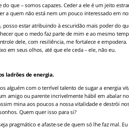
 e do que – somos capazes. Ceder a ele é um jeito estr
der a quem não está nem um pouco interessado em no
, posso estar atribuindo à escuridão mais poder do qu
nhecer que o medo faz parte de mim e ao mesmo tempo
trole dele, com resiliência, me fortalece e empodera.
fixo em seus olhos, até que ele ceda – ele, não eu.
s ladrões de energia.
alguém com o terrível talento de sugar a energia vita
m amigo ou parente incrivelmente hábil em abalar nos
assim mina aos poucos a nossa vitalidade e destrói n
 sonhos. Quem quer isso para si?
seja pragmático e afaste-se de quem só lhe faz mal. Eu