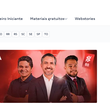
iro Iniciante
Materiais gratuitos
Webstories
O
RR
RS
SC
SE
SP
TO