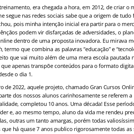
treinamento, era chegada a hora, em 2012, de criar o 
 segue nas redes sociais sabe que a origem de tudo 
hou, pois minha intenção inicial era partir para o mer
nçãos podem vir disfarçadas de adversidades, o plan
online dentro de uma proposta inovadora. Eu mirava 
h
, termo que combina as palavras “educação” e “tecnol
eito que vai muito além de uma mera escola pautada 
o que apenas transpõe conteúdos para o formato digital.
desde o dia 1.
 de 2022, aquele projeto, chamado Gran Cursos Onli
arte dos nossos alunos carinhosamente se referem a e
ealidade, completou 10 anos. Uma década! Esse perío
der e, ao mesmo tempo, aluno da vida me rendeu preci
as, outras um tanto amargas, porém todas valiosíssim
s que há quase 7 anos publico rigorosamente todas as 