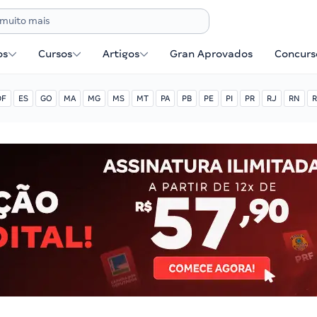
os
Cursos
Artigos
Gran Aprovados
Concurse
DF
ES
GO
MA
MG
MS
MT
PA
PB
PE
PI
PR
RJ
RN
R