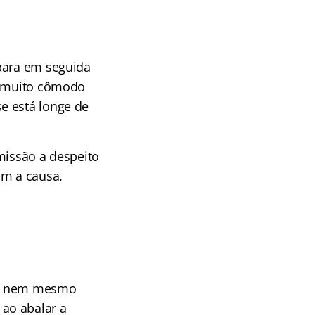
 para em seguida
 É muito cômodo
e está longe de
missão a despeito
om a causa.
ois nem mesmo
ao abalar a