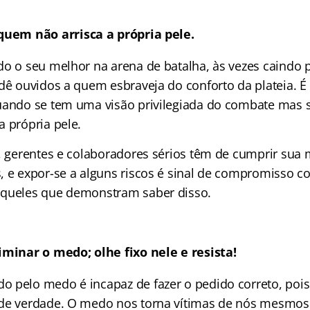
quem não arrisca a própria pele.
do o seu melhor na arena de batalha, às vezes caindo
 dê ouvidos a quem esbraveja do conforto da plateia.
uando se tem uma visão privilegiada do combate mas s
a própria pele.
s, gerentes e colaboradores sérios têm de cumprir sua 
, e expor-se a alguns riscos é sinal de compromisso c
aqueles que demonstram saber disso.
iminar o medo; olhe fixo nele e resista!
o pelo medo é incapaz de fazer o pedido correto, p
de verdade. O medo nos torna vítimas de nós mesmos 