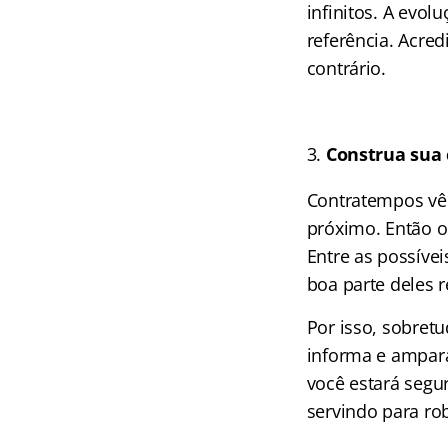
infinitos. A evo
referência. Acred
contrário.
Construa sua 
Contratempos vêm
próximo. Então o
Entre as possívei
boa parte deles 
Por isso, sobret
informa e ampara
você estará segu
servindo para ro