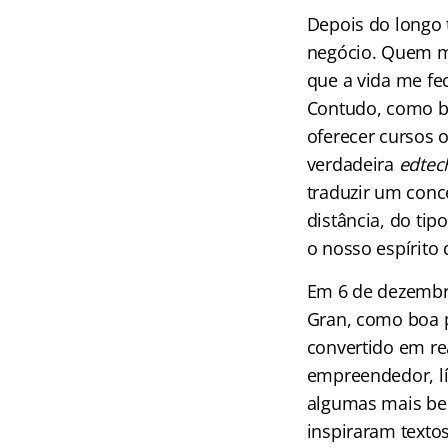
Depois do longo 
negócio. Quem me
que a vida me fec
Contudo, como bê
oferecer cursos 
verdadeira
edtec
traduzir um conc
distância, do tip
o nosso espírito 
Em 6 de dezembro
Gran, como boa p
convertido em r
empreendedor, lí
algumas mais bel
inspiraram texto