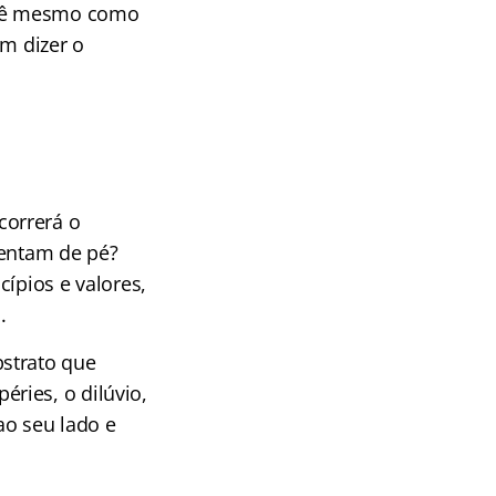
você mesmo como
ém dizer o
correrá o
tentam de pé?
ípios e valores,
.
strato que
ries, o dilúvio,
ao seu lado e