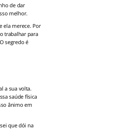
anho de dar
sso melhor.
e ela merece. Por
 trabalhar para
 O segredo é
l a sua volta.
sa saúde física
osso ânimo em
 sei que dói na