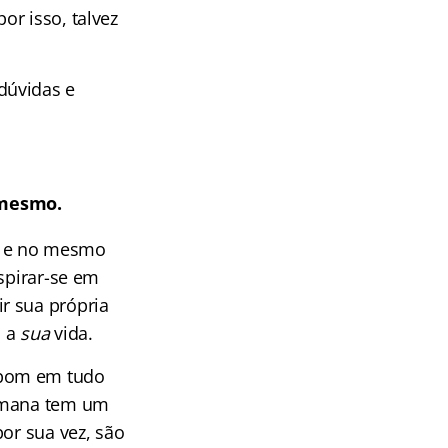
or isso, talvez
dúvidas e
 mesmo.
o e no mesmo
spirar-se em
r sua própria
, a
sua
vida.
 bom em tudo
humana tem um
or sua vez, são