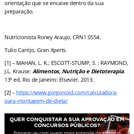
orientação que se encaixe dentro da sua
preparação.
Nutricionista Roney Araujo, CRN1 0554.
Tulio Carrijo, Gran Xperts.
[1] – MAHAN, L. K.; ESCOTT-STUMP, S. ; RAYMOND,
J.L. Krause:
Alimentos, Nutrição e Dietoterapia
.
13ª ed. Rio de Janeiro: Elsevier, 2013.
[2] –
https://www.gorgonoid.com/calculadora-
para-montagem-de-dieta/
QUER CONQUISTAR A SUA APROVAÇÃO EM
CONCURSOS PÚBLICOS?
Prepare-se com quem mais entende do assunto!