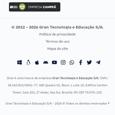
Concurso Ibama
Idecan
Concurso MPU
Selecon
Editais publicados
Uniase
© 2012 - 2026 Gran Tecnologia e Educação S/A.
Vunesp
Política de privacidade
CONCURSOS POR PROFISSÃO
EXAME DE ORDEM
Termos de uso
Concursos Administrativos
OAB
Mapa do site
Concursos Educação
Prova OAB
Concursos Fiscais
Calendário OAB
Concursos Jurídicos
Questões OAB
Concursos Militares
Recursos OAB
Gran é uma marca da empresa
Gran Tecnologia e Educação S/A
, CNPJ:
Concursos Policiais
Exame de Ordem
18.260.822/0001-77, SBS Quadra 02, Bloco J, Lote 10, Edifício Carlton
Concursos Saúde
Tower, Sala 201, 2º Andar, Asa Sul, Brasília-DF, CEP 70.070-120.
Concursos Tribunais
Gran Tecnologia e Educação S/A - 2026 © Todos os direitos reservados ®
Residência Multiprofissional