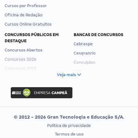
Cursos por Professor
Oficina de Redação
Cursos Online Gratuitos
CONCURSOS PÚBLICOS EM
BANCAS DE CONCURSOS
DESTAQUE
Cebraspe
Concursos Abertos
Cesgranrio
Concursos 2026
Consulplan
Concursos 2025
FCC
Veja mais
Concurso Nacional Unificado
FGV
Concurso Ibama
Idecan
Concurso MPU
Selecon
Editais publicados
Uniase
© 2012 - 2026 Gran Tecnologia e Educação S/A.
Vunesp
Política de privacidade
CONCURSOS POR PROFISSÃO
EXAME DE ORDEM
Termos de uso
Concursos Administrativos
OAB