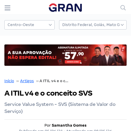
Início
››
Artigos
››
A ITIL v4 e o conceito SVS
A ITIL v4 e o conceito SVS
Service Value System - SVS (Sistema de Valor do
Serviço)
Por
Samantha Gomes