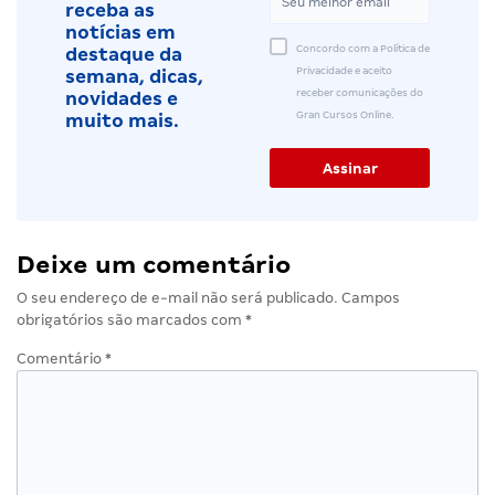
receba as
notícias em
Concordo com a Política de
destaque da
Privacidade e aceito
semana, dicas,
receber comunicações do
novidades e
Gran Cursos Online.
muito mais.
Deixe um comentário
O seu endereço de e-mail não será publicado.
Campos
obrigatórios são marcados com
*
Comentário
*