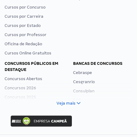
Cursos por Concurso
Cursos por Carreira
Cursos por Estado
Cursos por Professor
Oficina de Redação
Cursos Online Gratuitos
CONCURSOS PÚBLICOS EM
BANCAS DE CONCURSOS
DESTAQUE
Cebraspe
Concursos Abertos
Cesgranrio
Concursos 2026
Consulplan
Concursos 2025
FCC
Veja mais
Concurso Nacional Unificado
FGV
Concurso Ibama
Idecan
Concurso MPU
Selecon
Editais publicados
Uniase