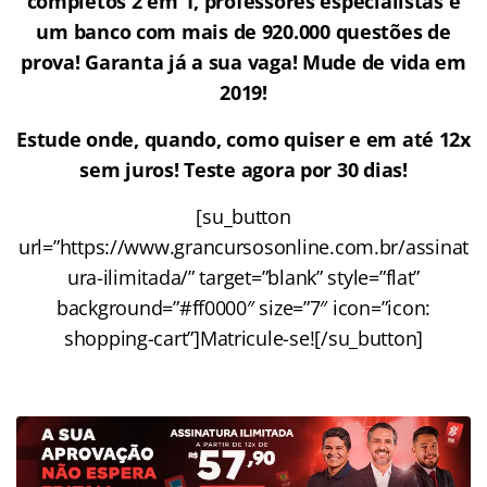
completos 2 em 1, professores especialistas e
um banco com mais de 920.000 questões de
prova! Garanta já a sua vaga! Mude de vida em
2019!
Estude onde, quando, como quiser e em até 12x
sem juros! Teste agora por 30 dias!
[su_button
url=”https://www.grancursosonline.com.br/assinat
ura-ilimitada/” target=”blank” style=”flat”
background=”#ff0000″ size=”7″ icon=”icon:
shopping-cart”]Matricule-se![/su_button]