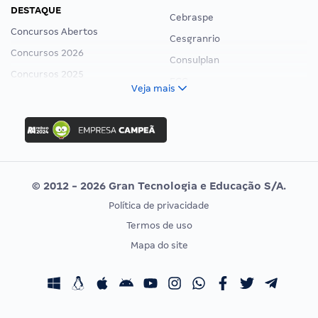
DESTAQUE
Cebraspe
Concursos Abertos
Cesgranrio
Concursos 2026
Consulplan
Concursos 2025
FCC
Veja mais
Concurso Nacional Unificado
FGV
Concurso Ibama
Idecan
Concurso MPU
Selecon
Editais publicados
Uniase
© 2012 - 2026 Gran Tecnologia e Educação S/A.
Vunesp
Política de privacidade
CONCURSOS POR PROFISSÃO
EXAME DE ORDEM
Termos de uso
Concursos Administrativos
OAB
Mapa do site
Concursos Educação
Prova OAB
Concursos Fiscais
Calendário OAB
Concursos Jurídicos
Questões OAB