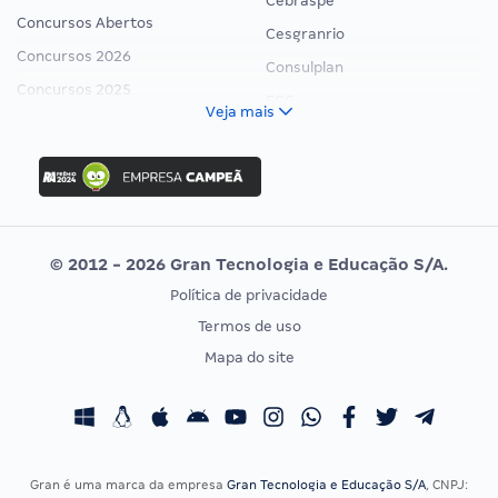
Cebraspe
Concursos Abertos
Cesgranrio
Concursos 2026
Consulplan
Concursos 2025
FCC
Veja mais
Concurso Nacional Unificado
FGV
Concurso Ibama
Idecan
Concurso MPU
Selecon
Editais publicados
Uniase
© 2012 - 2026 Gran Tecnologia e Educação S/A.
Vunesp
Política de privacidade
CONCURSOS POR PROFISSÃO
EXAME DE ORDEM
Termos de uso
Concursos Administrativos
OAB
Mapa do site
Concursos Educação
Prova OAB
Concursos Fiscais
Calendário OAB
Concursos Jurídicos
Questões OAB
Concursos Militares
Recursos OAB
Gran é uma marca da empresa
Gran Tecnologia e Educação S/A
, CNPJ: