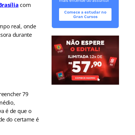
mais entende do assunto!
rasília
com
Comece a estudar no
Gran Cursos
mpo real, onde
ssora durante
preencher 79
 médio,
va é de que o
de do certame é