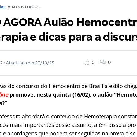
ias
››
AO VIVO AGORA Aulão Hemocentro: Hemoterapia e dicas para a discursiva.
 AGORA Aulão Hemocentr
pia e dicas para a discur
0
0
17
• Atualizado em
27/10/25
vas do concurso do Hemocentro de Brasília estão cheg
ine
promove, nesta quinta (16/02), o aulão “Hemote
a?”
ofessora abordará o conteúdo de Hemoterapia constant
icos mais importantes desse assunto, além disso a pro
s e abordagens que podem ser seguidas na prova disc