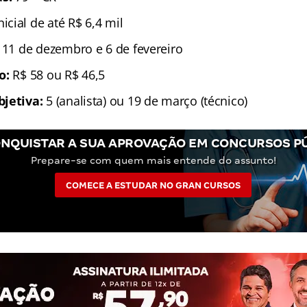
Inicial de até R$ 6,4 mil
e 11 de dezembro e 6 de fevereiro
ão:
R$ 58 ou R$ 46,5
bjetiva:
5 (analista) ou 19 de março (técnico)
NQUISTAR A SUA APROVAÇÃO EM CONCURSOS P
Prepare-se com quem mais entende do assunto!
COMECE A ESTUDAR NO GRAN CURSOS