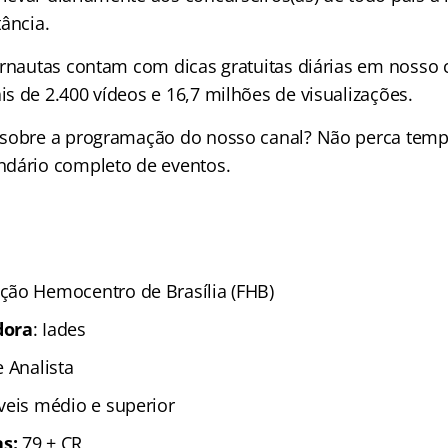
ância.
ernautas contam com dicas gratuitas diárias em nosso 
s de 2.400 vídeos e
16,7 milhões de
visualizações.
 sobre a programação do nosso canal? Não perca tem
ndário completo de eventos.
ção Hemocentro de Brasília (FHB)
dora
: Iades
e Analista
veis médio e superior
as:
79 + CR