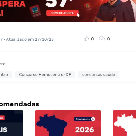
0
0
17
• Atualizado em
27/10/25
bre:
ntro
Concurso Hemocentro-DF
concursos saúde
ecomendadas