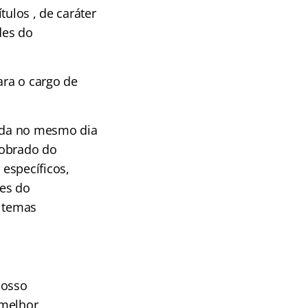
tulos , de caráter
des do
ara o cargo de
cada no mesmo dia
 cobrado do
específicos,
des do
m temas
nosso
 melhor