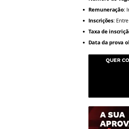
Remuneração
: 
Inscrições
: Entr
Taxa de inscriç
Data da prova o
QUER CO