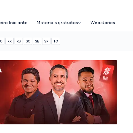
iro Iniciante
Materiais gratuitos
Webstories
O
RR
RS
SC
SE
SP
TO