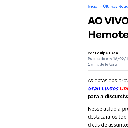
Início
››
Últimas Notíc
AO VIVO
Hemotera
Por
Equipe Gran
Publicado em
16/02/
1 min. de leitura
As datas das pro
Gran Cursos
Onl
para a discursiv
Nesse aulão a pr
destacará os tóp
dicas de assunto