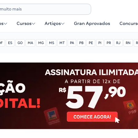
os
Cursos
Artigos
Gran Aprovados
Concurse
DF
ES
GO
MA
MG
MS
MT
PA
PB
PE
PI
PR
RJ
RN
R