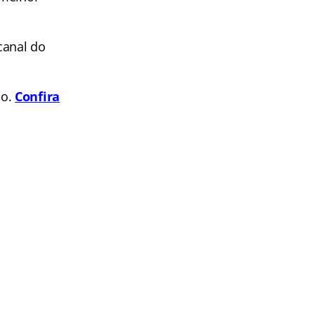
canal do
po.
Confira