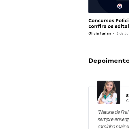
Concursos Polici
confira os edit
Olivia Furlan
•
2 de Ju
Depoimentos
S
C
“Natural de Frei 
sempre enxergo
caminho mais se