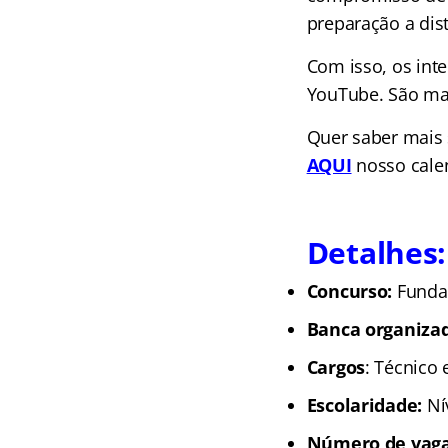
preparação a dist
Com isso, os int
YouTube. São mai
Quer saber mais
AQUI
nosso cale
Detalhes:
Concurso:
Funda
Banca organiza
Cargos
: Técnico 
Escolaridade
:
Ní
Número de vag