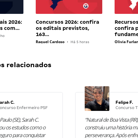
ais 2026:
Concursos 2026: confira
Recursos
ais com…
os editais previstos,
confira 
163…
fundame
lho
Raquel Cardoso
Olivia Furla
•
Há 5 horas
 relacionados
arah C.
Felipe F.
oncurso Enfermeiro PSF
Concurso T
Paulo (SE), Sarah C.
“Natural de Boa Vista (RR),
u os estudos como o
construiu uma história m
guro para conquistar
perseverança. Após enfr