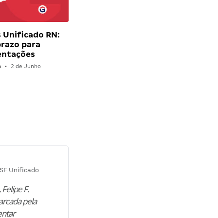
 Unificado RN:
prazo para
ntações
n
•
2 de Junho
Diana M.
SE Unificado
Concurso SEPLAG CE
 Felipe F.
“Natural de Juazeiro do Norte (CE),
arcada pela
M. encontrou nos estudos o cami
entar
para construir uma nova fase da vi