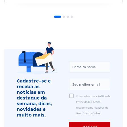
Cadastre-se e
receba as
notícias em
Concordo com a Política de
destaque da
Privacidade e aceito
semana, dicas,
receber comunicações do
novidades e
Gran Cursos Online.
muito mais.