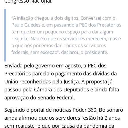
Congresso Nacional.
“A inflação chegou a dois dígitos. Conversei com o
Paulo Guedes e, em passando a PEC dos Precatórios,
tem que ter um pequeno espaço para dar algum
reajuste. Não é o que os servidores merecem, mas é
o que nós podemos dar. Todos os servidores
federais, sem exceção”. declarou o presidente.
Enviada pelo governo em agosto, a PEC dos
Precatórios parcela o pagamento das dívidas da
União reconhecidas pela Justiça. A proposta já
passou pela Câmara dos Deputados e ainda falta
aprovação do Senado Federal.
Segundo o portal de notícias Poder 360, Bolsonaro
ainda afirmou que os servidores “estão há 2 anos
sem reajuste” e que por causa da pandemia da