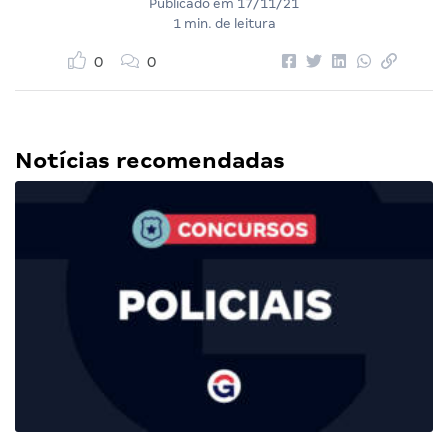
Publicado em
17/11/21
1 min. de leitura
0
0
Notícias recomendadas