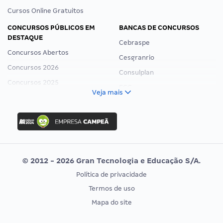
Cursos Online Gratuitos
CONCURSOS PÚBLICOS EM
BANCAS DE CONCURSOS
DESTAQUE
Cebraspe
Concursos Abertos
Cesgranrio
Concursos 2026
Consulplan
Concursos 2025
FCC
Veja mais
Concurso Nacional Unificado
FGV
Concurso Ibama
Idecan
Concurso MPU
Selecon
Editais publicados
Uniase
© 2012 - 2026 Gran Tecnologia e Educação S/A.
Vunesp
Política de privacidade
CONCURSOS POR PROFISSÃO
EXAME DE ORDEM
Termos de uso
Concursos Administrativos
OAB
Mapa do site
Concursos Educação
Prova OAB