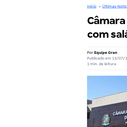
Início
››
Últimas Notíc
Câmara 
com salá
Por
Equipe Gran
Publicado em
13/07/
1 min. de leitura