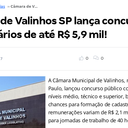
ias
››
Câmara de Valinhos SP lança concurso com salários de até R$ 5,9 mil!
de Valinhos SP lança conc
rios de até R$ 5,9 mil!
0
0
17
A Câmara Municipal de Valinhos, 
Paulo, lançou concurso público c
níveis médio, técnico e superior
chances para formação de cadastr
remunerações variam de R$ 2,1 mi
para jornadas de trabalho de 40 