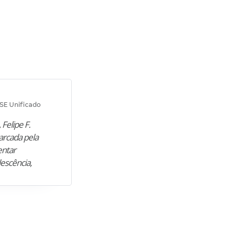
Diana M.
SE Unificado
Concurso SEPLAG CE
 Felipe F.
“Natural de Juazeiro do Norte (CE),
arcada pela
M. encontrou nos estudos o cami
entar
para construir uma nova fase da vi
lescência,
profissional. Após…”