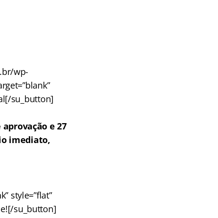
m.br/wp-
get=”blank”
al[/su_button]
 aprovação e 27
io imediato,
” style=”flat”
e![/su_button]