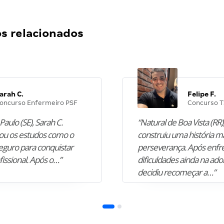
 relacionados
arah C.
Felipe F.
oncurso Enfermeiro PSF
Concurso T
Paulo (SE), Sarah C.
“Natural de Boa Vista (RR),
u os estudos como o
construiu uma história m
guro para conquistar
perseverança. Após enfr
fissional. Após o…”
dificuldades ainda na ado
decidiu recomeçar a…”