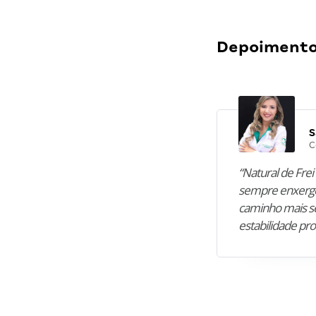
Depoimentos
S
C
“Natural de Frei 
sempre enxergo
caminho mais se
estabilidade pro