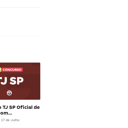
 TJ SP Oficial de
 com…
17 de Julho