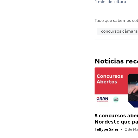
1 min. de leitura
Tudo que sabemos so
concursos câmaras
Notícias r
5 concursos abe
Nordeste que 
Fellype Sales
•
2 de Ma