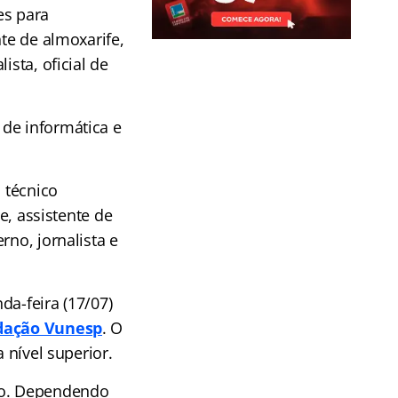
es para
nte de almoxarife,
ista, oficial de
de informática e
 técnico
e, assistente de
rno, jornalista e
da-feira (17/07)
ndação Vunesp
. O
 nível superior.
bro. Dependendo