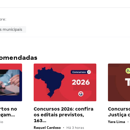
bre:
 municipais
ecomendadas
rtos no
Concursos 2026: confira
Concurso
pagam…
os editais previstos,
Justiça
163…
Yara Lima
io
•
Raquel Cardoso
•
Há 3 horas