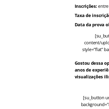
Inscrições
:
entre
Taxa de inscriç
Data da prova o
[su_but
content/up
style=”flat” b
Gostou dessa o
anos de experiê
visualizações i
[su_button ur
background=”#