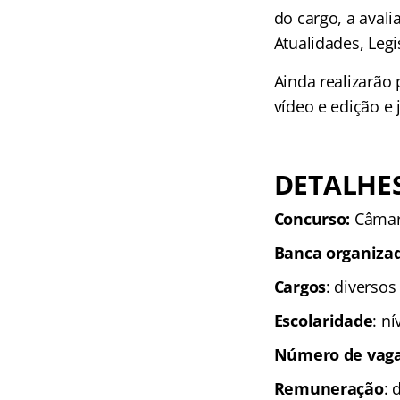
do cargo, a aval
Atualidades, Leg
Ainda realizarão 
vídeo e edição e j
DETALHES
Concurso:
Câmara
Banca organiza
Cargos
: diversos
Escolaridade
: n
Número de vaga
Remuneração
: 