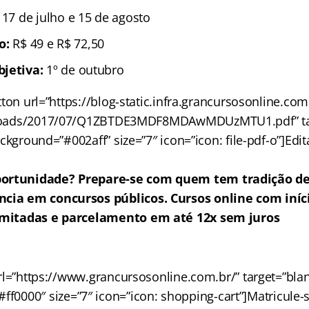
 17 de julho e 15 de agosto
ão:
R$ 49 e R$ 72,50
bjetiva:
1º de outubro
ton url=”https://blog-static.infra.grancursosonline.co
loads/2017/07/Q1ZBTDE3MDF8MDAwMDUzMTU1.pdf” tar
ackground=”#002aff” size=”7″ icon=”icon: file-pdf-o”]Edit
portunidade? Prepare-se com quem tem tradição de
ncia em concursos públicos. Cursos online com iníc
limitadas e parcelamento em até 12x sem juros
l=”https://www.grancursosonline.com.br/” target=”blank
ff0000″ size=”7″ icon=”icon: shopping-cart”]Matricule-s