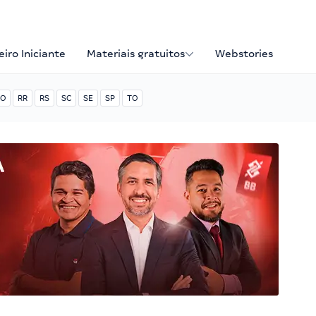
iro Iniciante
Materiais gratuitos
Webstories
O
RR
RS
SC
SE
SP
TO