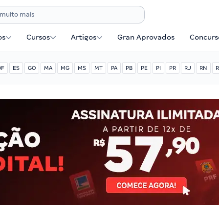
os
Cursos
Artigos
Gran Aprovados
Concurse
DF
ES
GO
MA
MG
MS
MT
PA
PB
PE
PI
PR
RJ
RN
R