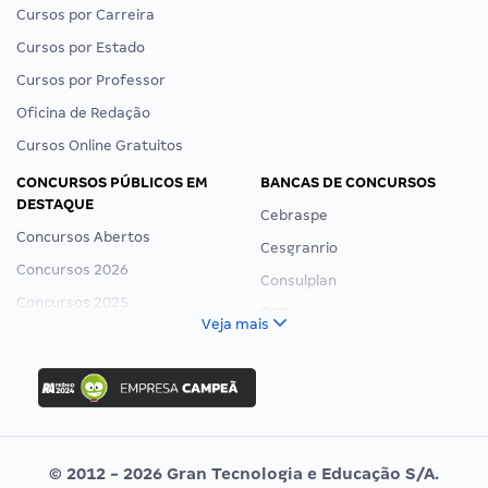
Cursos por Carreira
Cursos por Estado
Cursos por Professor
Oficina de Redação
Cursos Online Gratuitos
CONCURSOS PÚBLICOS EM
BANCAS DE CONCURSOS
DESTAQUE
Cebraspe
Concursos Abertos
Cesgranrio
Concursos 2026
Consulplan
Concursos 2025
FCC
Veja mais
Concurso Nacional Unificado
FGV
Concurso Ibama
Idecan
Concurso MPU
Selecon
Editais publicados
Uniase
© 2012 - 2026 Gran Tecnologia e Educação S/A.
Vunesp